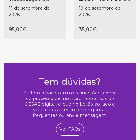
Storytelling
— Do Primeiro
11 de setembro de
19 de setembro de
Circuito ao Primeiro
2026
2026
Projeto
95,00€
35,00€
Tem dúvidas?
Se tem dúvidas ou mais questões acerca
do processo de inscrição nos cursos do
CESAE digital, clique no botão ao lado e
veja a nossa seção de perguntas
frequentes ou envie mensagem.
Ver FAQs