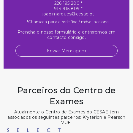
226 195 200 *
914 915 809 *
joao.marques@cesae.pt
*Chamada para a rede fixa / móvel nacional
Prencha o nosso formulário e entraremos em
contacto consigo.
Enviar Mensagem
Parceiros do Centro de
Exames
Atualmente o Centro de Exames do CESAE tem
associados os seguintes parceiros: Kryterion e Pearson
VUE.