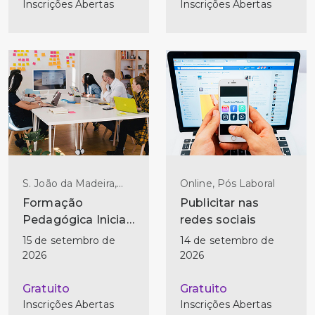
Inscrições Abertas
Inscrições Abertas
S. João da Madeira,
Online, Pós Laboral
Pós Laboral
Formação
Publicitar nas
Pedagógica Inicial
redes sociais
de Formadores - (2
15 de setembro de
14 de setembro de
ed)
2026
2026
Gratuito
Gratuito
Inscrições Abertas
Inscrições Abertas