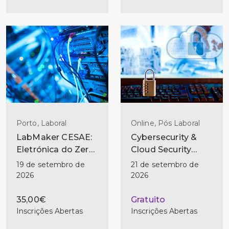
Porto, Laboral
Online, Pós Laboral
LabMaker CESAE:
Cybersecurity &
Eletrónica do Zero
Cloud Security
— Do Primeiro
Technician
19 de setembro de
21 de setembro de
Circuito ao
2026
2026
Primeiro Projeto
35,00€
Gratuito
Inscrições Abertas
Inscrições Abertas