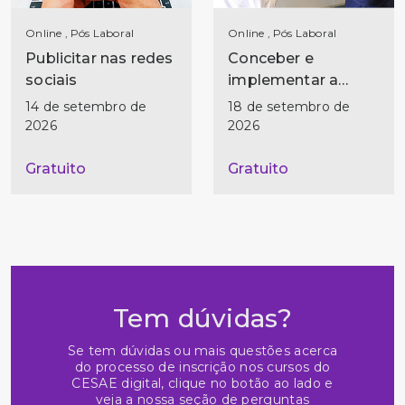
Online , Pós Laboral
Online , Pós Laboral
Publicitar nas redes
Conceber e
sociais
implementar a
estratégia de
14 de setembro de
18 de setembro de
marketing digital
2026
2026
Gratuito
Gratuito
Tem dúvidas?
Se tem dúvidas ou mais questões acerca
do processo de inscrição nos cursos do
CESAE digital, clique no botão ao lado e
veja a nossa seção de perguntas