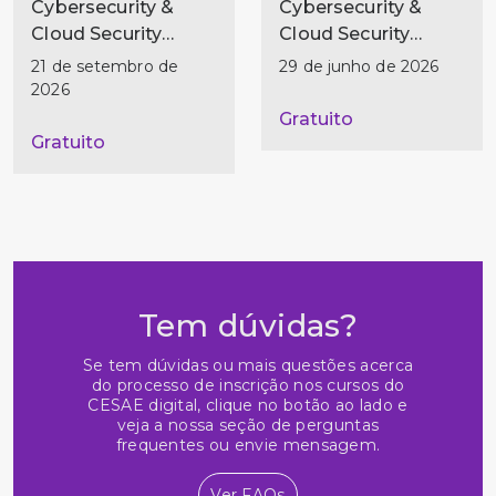
Cybersecurity &
Cybersecurity &
Cloud Security
Cloud Security
Technician
Technician
21 de setembro de
29 de junho de 2026
2026
Gratuito
Gratuito
Tem dúvidas?
Se tem dúvidas ou mais questões acerca
do processo de inscrição nos cursos do
CESAE digital, clique no botão ao lado e
veja a nossa seção de perguntas
frequentes ou envie mensagem.
Ver FAQs